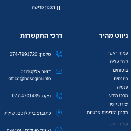
תכנון פרישה
ניווט מהיר
דרכי התקשרות
עמוד ראשי
טלפון: 074-7991720
קצת עלינו
ביטוחים
דואר אלקטרוני:
office@hesegim.info
פיננסים
פנסיה
מרכז הידע
פקס: 077-4701435
יצירת קשר
תקנון ומדיניות פרטיות
כתובת: בית לוטם, שילת
עמוד ראשי
שעות פעילות : ימי א-ה,